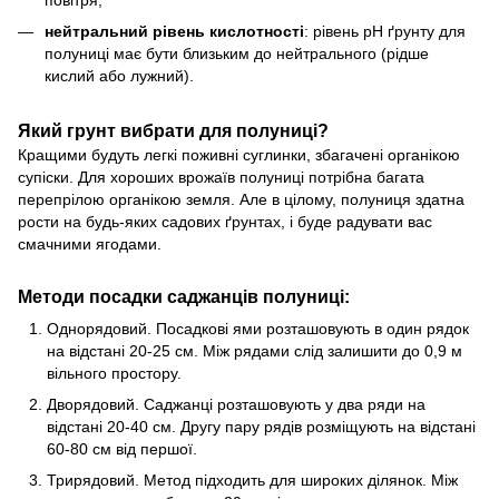
нейтральний рівень кислотності
: рівень pH ґрунту для
полуниці має бути близьким до нейтрального (рідше
кислий або лужний).
Який грунт вибрати для полуниці?
Кращими будуть легкі поживні суглинки, збагачені органікою
супіски. Для хороших врожаїв полуниці потрібна багата
перепрілою органікою земля. Але в цілому, полуниця здатна
рости на будь-яких садових ґрунтах, і буде радувати вас
смачними ягодами.
Методи посадки саджанців полуниці:
Однорядовий. Посадкові ями розташовують в один рядок
на відстані 20-25 см. Між рядами слід залишити до 0,9 м
вільного простору.
Дворядовий. Саджанці розташовують у два ряди на
відстані 20-40 см. Другу пару рядів розміщують на відстані
60-80 см від першої.
Трирядовий. Метод підходить для широких ділянок. Між