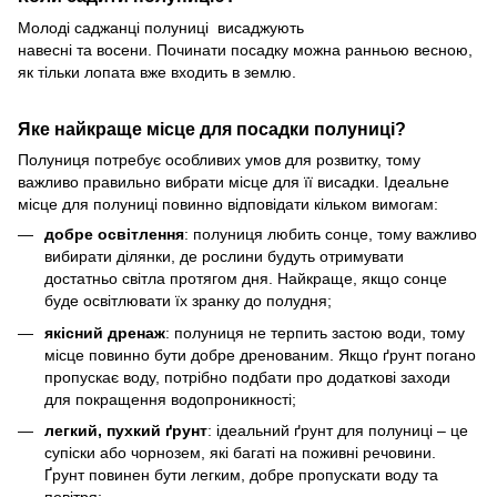
Молоді саджанці полуниці висаджують
навесні та восени. Починати посадку можна ранньою весною,
як тільки лопата вже входить в землю.
Яке найкраще місце для посадки полуниці?
Полуниця потребує особливих умов для розвитку, тому
важливо правильно вибрати місце для її висадки. Ідеальне
місце для полуниці повинно відповідати кільком вимогам:
добре освітлення
: полуниця любить сонце, тому важливо
вибирати ділянки, де рослини будуть отримувати
достатньо світла протягом дня. Найкраще, якщо сонце
буде освітлювати їх зранку до полудня;
якісний дренаж
: полуниця не терпить застою води, тому
місце повинно бути добре дренованим. Якщо ґрунт погано
пропускає воду, потрібно подбати про додаткові заходи
для покращення водопроникності;
легкий, пухкий ґрунт
: ідеальний ґрунт для полуниці – це
супіски або чорнозем, які багаті на поживні речовини.
Ґрунт повинен бути легким, добре пропускати воду та
повітря;