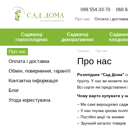
Перейти до основного контенту
099 554-33-70
068 8
Про нас
Оплата і доставк
Угода користувача
Саджанці
Саджанці
Саджан
горіхоплідних
декоративних
плодов
Про нас
Головна
Про нас
Про нас
Оплата і доставка
Обмін, повернення, гарантії
Розплідник “Сад Дома”
с
Контактна інформація
ґрунту. У нас ви можете зн
Всі сорти які представлені
Блог
Чому варто купувати у н
Угода користувача
– Ми самі вирощуємо саджа
– У нас гнучка цінова полі
– Постійні акції та знижки
– Зручний каталог товарів