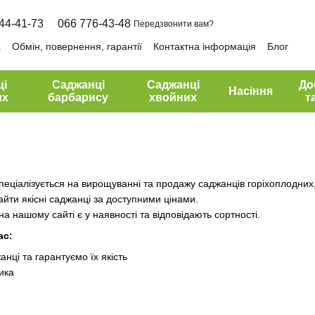
44-41-73
066 776-43-48
Передзвонити вам?
а
Обмін, повернення, гарантії
Контактна інформація
Блог
ці
Саджанці
Саджанці
До
Насіння
их
барбарису
хвойних
т
пеціалізується на вирощуванні та продажу саджанців горіхоплодних,
айти якісні саджанці за доступними цінами.
 на нашому сайті є у наявності та відповідають сортності.
ас:
нці та гарантуємо їх якість
тика