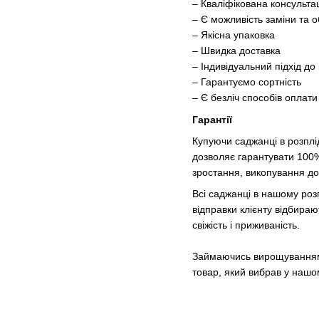
– Кваліфікована консультац
– Є можливість заміни та о
– Якісна упаковка
– Швидка доставка
– Індивідуальний підхід до
– Гарантуємо сортність
– Є безліч способів оплати
Гарантії
Купуючи саджанці в розплі
дозволяє гарантувати 100%
зростання, викопування до
Всі саджанці в нашому роз
відправки клієнту відбира
свіжість і приживаність.
Займаючись вирощуванням с
товар, який вибрав у нашо