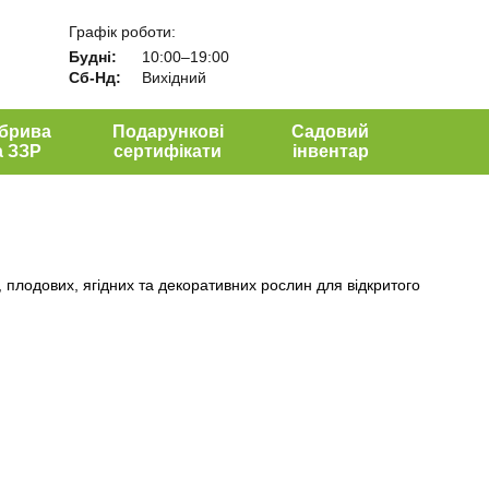
Графік роботи:
Будні:
10:00–19:00
Сб-Нд:
Вихідний
брива
Подарункові
Садовий
а ЗЗР
сертифікати
інвентар
 плодових, ягідних та декоративних рослин для відкритого