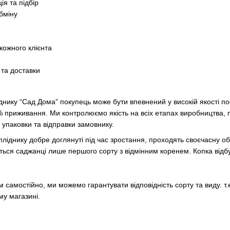
ія та підбір
бміну
 кожного клієнта
 та доставки
днику “Сад Дома” покупець може бути впевнений у високій якості п
 приживання. Ми контролюємо якість на всіх етапах виробництва, п
 упаковки та відправки замовнику.
пліднику добре доглянуті під час зростання, проходять своєчасну об
ються саджанці лише першого сорту з відмінним коренем. Копка від
амостійно, ми можемо гарантувати відповідність сорту та виду. т.
му магазині.