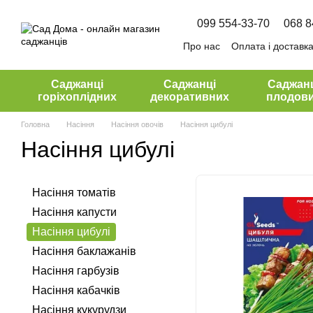
Перейти до основного контенту
099 554-33-70
068 8
Про нас
Оплата і доставк
Угода користувача
Саджанці
Саджанці
Саджан
горіхоплідних
декоративних
плодов
Головна
Насіння
Насіння овочів
Насіння цибулі
Насіння цибулі
Насіння томатів
Насіння капусти
Насіння цибулі
Насіння баклажанів
Насіння гарбузів
Насіння кабачків
Насіння кукурудзи