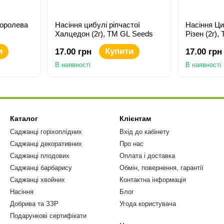
королева
Насіння цибулі ріпчастої
Насіння Ци
Халцедон (2г), TM GL Seeds
Різен (2г)
и
Купити
17.00 грн
17.00 грн
В наявності
В наявності
Каталог
Клієнтам
Саджанці горіхоплідних
Вхід до кабінету
Саджанці декоративних
Про нас
Саджанці плодових
Оплата і доставка
Саджанці барбарису
Обмін, повернення, гарантії
Саджанці хвойних
Контактна інформація
Насіння
Блог
Добрива та ЗЗР
Угода користувача
Подарункові сертифікати