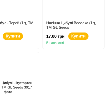
булі-Порей (1г), TM
Насіння Цибулі Веселка (1г),
TM GL Seeds
Купити
Купити
17.00 грн
В наявності