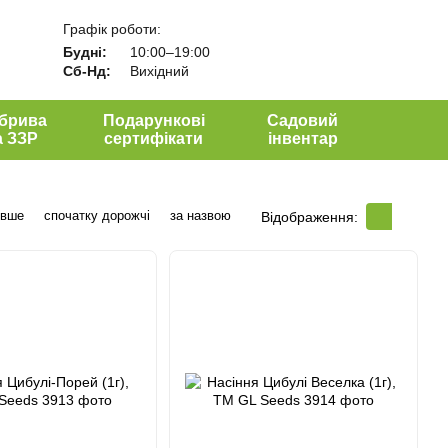
Графік роботи:
Будні:
10:00–19:00
Сб-Нд:
Вихідний
брива
Подарункові
Садовий
а ЗЗР
сертифікати
інвентар
евше
спочатку дорожчі
за назвою
Відображення: