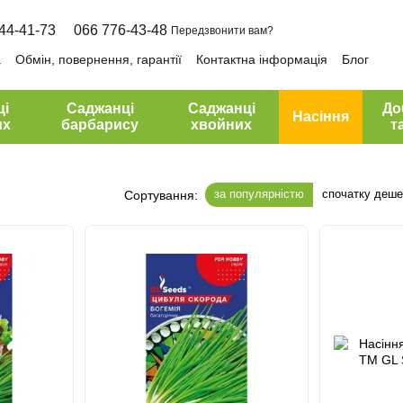
44-41-73
066 776-43-48
Передзвонити вам?
а
Обмін, повернення, гарантії
Контактна інформація
Блог
ці
Саджанці
Саджанці
До
Насіння
их
барбарису
хвойних
т
за популярністю
спочатку деш
Сортування: