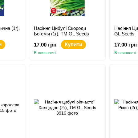
чна (1г),
Насіння Цибулі Скороди
Насіння Ци
Богемiя (1г), TM GL Seeds
GL Seeds
и
Купити
17.00 грн
17.00 грн
В наявності
В наявності