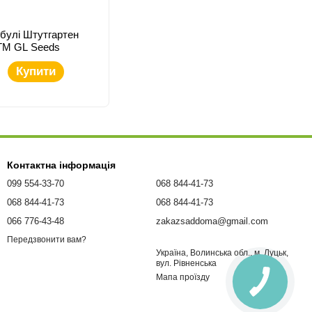
булі Штутгартен
, TM GL Seeds
Купити
Контактна інформація
099 554-33-70
068 844-41-73
068 844-41-73
068 844-41-73
066 776-43-48
zakazsaddoma@gmail.com
Передзвонити вам?
Україна, Волинська обл., м. Луцьк,
вул. Рівненська
Мапа проїзду