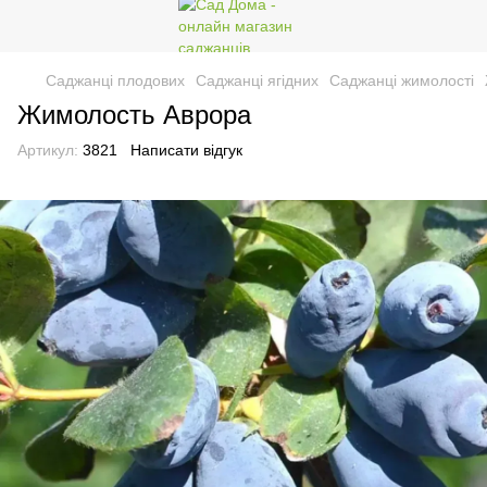
Саджанці плодових
Саджанці ягідних
Саджанці жимолості
Жимолость Аврора
Артикул:
3821
Написати відгук