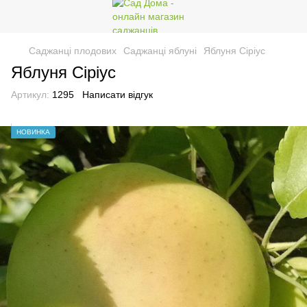
Саджанці плодових
Саджанці яблуні
Яблуня Сіріус
Яблуня Сіріус
Артикул:
1295
Написати відгук
НОВИНКА