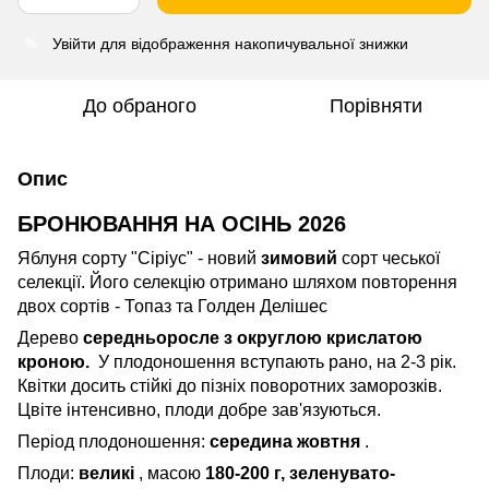
Увійти
для відображення накопичувальної знижки
%
До обраного
Порівняти
Опис
БРОНЮВАННЯ НА ОСІНЬ 2026
Яблуня сорту "Сіріус" - новий
зимовий
сорт чеської
селекції. Його селекцію отримано шляхом повторення
двох сортів - Топаз та Голден Делішес
Дерево
середньоросле з округлою крислатою
кроною.
У плодоношення вступають рано, на 2-3 рік.
Квітки досить стійкі до пізніх поворотних заморозків.
Цвіте інтенсивно, плоди добре зав'язуються.
Період плодоношення:
середина жовтня
.
Плоди:
великі
, масою
180-200 г, зеленувато-