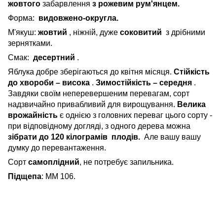
жовтого
забарвлення
з рожевим рум'янцем.
Форма:
видовжено-округла.
М'якуш:
жовтий
, ніжній, дуже
соковитий
з дрібними
зернятками.
Смак:
десертний
.
Яблука добре зберігаються до квітня місяця.
Стійкість
до хвороби – висока
.
Зимостійкість – середня
.
Завдяки своїм неперевершеним перевагам, сорт
надзвичайно привабливий для вирощування.
Велика
врожайність
є однією з головних переваг цього сорту -
при відповідному догляді, з одного дерева можна
зібрати до 120 кілограмів
плодів.
Але вашу вашу
думку до перевантаження.
Сорт
самоплідний
, не потребує запильника.
Підщепа
: ММ 106.