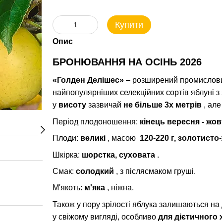
Купити
Опис
БРОНЮВАННЯ НА ОСІНЬ 2026
«Голден Делішес»
– розширений промислов
найпопулярніших селекційних сортів яблуні 
у
висоту
зазвичай
не більше 3х метрів
, але
Період плодоношення:
кінець вересня - жо
Плоди:
великі
, масою
120-220 г, золотисто
Шкірка:
шорстка, суховата
.
Смак:
солодкий
, з післясмаком груші.
М'якоть:
м'яка
, ніжна.
Також у пору зрілості яблука залишаються на
у свіжому вигляді, особливо
для дієтичного