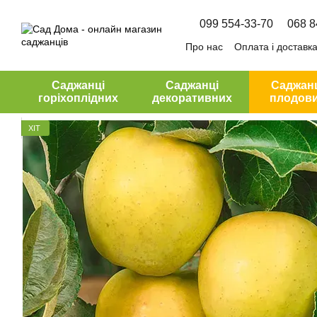
Перейти до основного контенту
099 554-33-70
068 8
Про нас
Оплата і доставк
Угода користувача
Саджанці
Саджанці
Саджан
горіхоплідних
декоративних
плодов
ХІТ