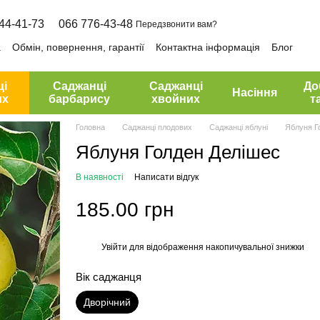
44-41-73
066 776-43-48
Передзвонити вам?
а
Обмін, повернення, гарантії
Контактна інформація
Блог
ці
Саджанці
Саджанці
До
Насіння
их
барбарису
хвойних
т
Головна
Саджанці плодових
Саджанці яблуні
Яблуня Г
Яблуня Голден Делішес
В наявності
Написати відгук
185.00 грн
Увійти
для відображення накопичувальної знижки
%
Вік саджанця
Дворічний