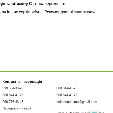
дів
та
вітаміну С
, гіпоалергенність.
біля інших сортів ябунь.
Рекомендовані запилювачі:
Контактна інформація
099 554-33-70
068 844-41-73
068 844-41-73
068 844-41-73
066 776-43-48
zakazsaddoma@gmail.com
Передзвонити вам?