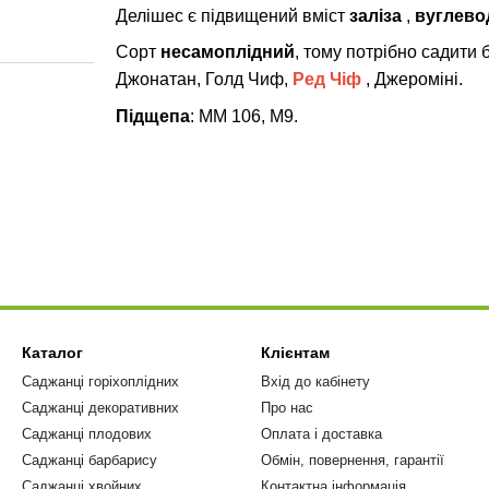
Делішес є підвищений вміст
заліза
,
вуглево
Сорт
несамоплідний
, тому потрібно садити 
Джонатан, Голд Чиф,
Ред Чіф
, Джероміні.
Підщепа
: ММ 106, М9.
Каталог
Клієнтам
Саджанці горіхоплідних
Вхід до кабінету
Саджанці декоративних
Про нас
Саджанці плодових
Оплата і доставка
Саджанці барбарису
Обмін, повернення, гарантії
Саджанці хвойних
Контактна інформація