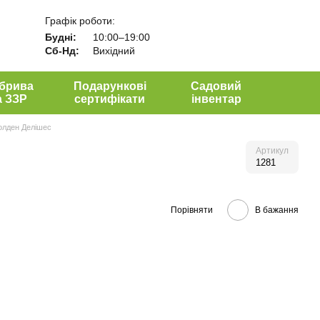
Графік роботи:
Будні:
10:00–19:00
Сб-Нд:
Вихідний
брива
Подарункові
Садовий
а ЗЗР
сертифікати
інвентар
олден Делішес
Артикул
1281
Порівняти
В бажання