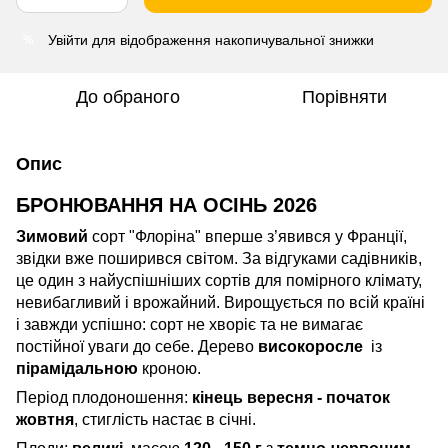
Увійти
для відображення накопичувальної знижки
%
До обраного
Порівняти
Опис
БРОНЮВАННЯ НА ОСІНЬ 2026
Зимовий
сорт "Флоріна" вперше з’явився у Франції,
звідки вже поширився світом. За відгуками садівників,
це один з найуспішніших сортів для помірного клімату,
невибагливий і врожайний. Вирощується по всій країні
і завжди успішно: сорт не хворіє та не вимагає
постійної уваги до себе. Дерево
високоросле
із
пірамідальною
кроною.
Період плодоношення:
кінець вересня - початок
жовтня
, стиглість настає в січні.