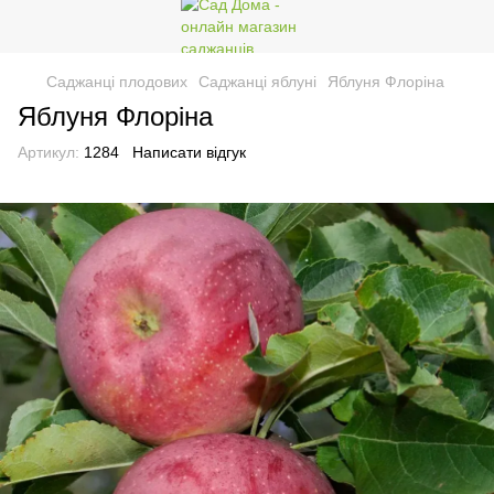
Саджанці плодових
Саджанці яблуні
Яблуня Флоріна
Яблуня Флоріна
Артикул:
1284
Написати відгук