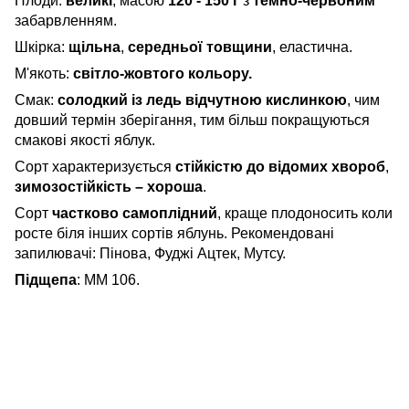
Плоди:
великі
, масою
120 - 150 г
з
темно-червоним
забарвленням.
Шкірка:
щільна
,
середньої товщини
, еластична.
М'якоть:
світло-жовтого
кольору.
Смак:
солодкий із ледь відчутною кислинкою
, чим
довший термін зберігання, тим більш покращуються
смакові якості яблук.
Сорт характеризується
стійкістю до відомих хвороб
,
зимозостійкість – хороша
.
Сорт
частково самоплідний
, краще плодоносить коли
росте біля інших сортів яблунь.
Рекомендовані
запилювачі: Пінова, Фуджі Ацтек, Мутсу.
Підщепа
: ММ 106.