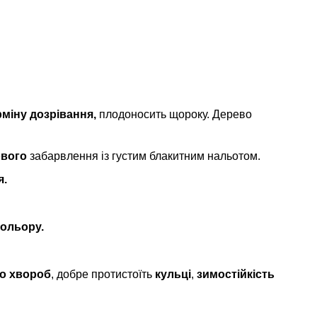
міну дозрівання,
плодоносить щороку. Дерево
вого
забарвлення із густим блакитним нальотом.
я.
кольору.
до хвороб
, добре протистоїть
кульці
,
зимостійкість