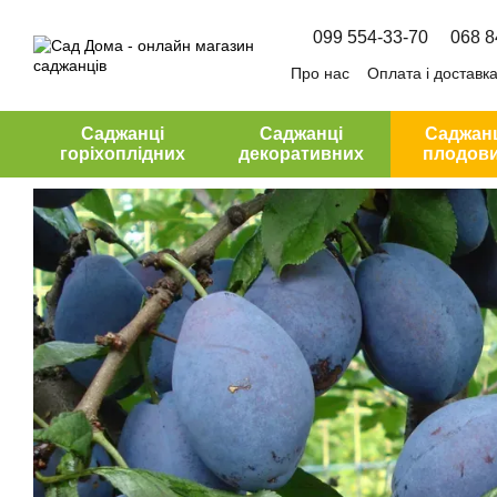
Перейти до основного контенту
099 554-33-70
068 8
Про нас
Оплата і доставк
Угода користувача
Саджанці
Саджанці
Саджан
горіхоплідних
декоративних
плодов