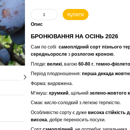
Купити
Опис
БРОНЮВАННЯ НА ОСІНЬ 2026
Сам по собі
самоплідний сорт пізнього тер
середньоросле
з
розлогою кроною
.
Плоди:
великі
, вагою
60-80 г
,
темно-фіолето
Період плодоношення:
перша декада жовтн
Форма: видовжена.
М’якуш:
хрумкий
, щільний
зелено-жовтого 
Смак: кисло-солодкий з легкою терпкістю.
Особливістю сорту є дуже
висока стійкість 
висока
, добре переносить посухи.
Сорт
самоплідний
, не потребує запильника.