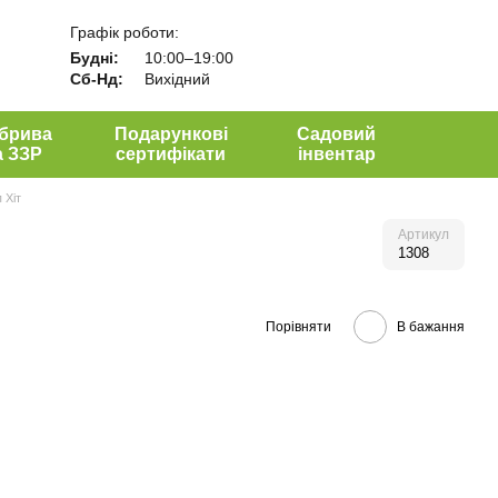
Графік роботи:
Будні:
10:00–19:00
Сб-Нд:
Вихідний
брива
Подарункові
Садовий
а ЗЗР
сертифікати
інвентар
 Хіт
Артикул
1308
Порівняти
В бажання