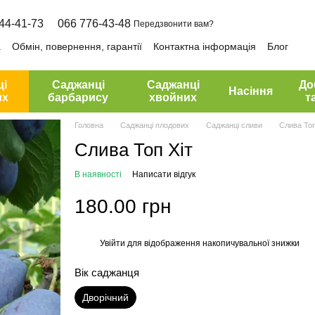
44-41-73
066 776-43-48
Передзвонити вам?
а
Обмін, повернення, гарантії
Контактна інформація
Блог
ці
Саджанці
Саджанці
До
Насіння
их
барбарису
хвойних
т
Головна
Саджанці плодових
Саджанці сливи
Слива Топ
Слива Топ Хіт
В наявності
Написати відгук
180.00 грн
Увійти
для відображення накопичувальної знижки
%
Вік саджанця
Дворічний