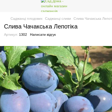
Саджанці плодових
Саджанці сливи
Слива Чачакська Лепот
Слива Чачакська Лепотіка
Артикул:
1302
Написати відгук
ХІТ