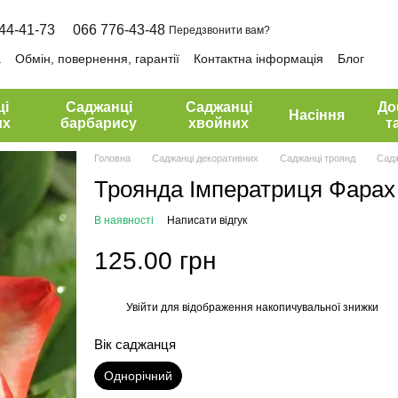
44-41-73
066 776-43-48
Передзвонити вам?
а
Обмін, повернення, гарантії
Контактна інформація
Блог
ці
Саджанці
Саджанці
До
Насіння
их
барбарису
хвойних
т
Головна
Саджанці декоративних
Саджанці троянд
Садж
Троянда Імператриця Фарах
В наявності
Написати відгук
125.00 грн
Увійти
для відображення накопичувальної знижки
%
Вік саджанця
Однорічний