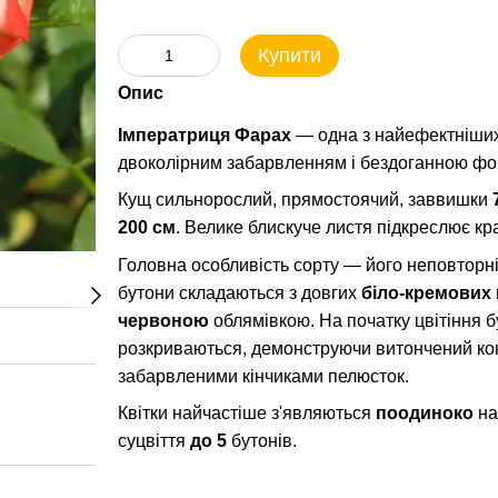
Купити
Опис
Імператриця Фарах
— одна з найефектніших
двоколірним забарвленням і бездоганною фо
Кущ сильнорослий, прямостоячий, заввишки
200 см
. Велике блискуче листя підкреслює кра
Головна особливість сорту — його неповторні
бутони складаються з довгих
біло-кремових
червоною
облямівкою. На початку цвітіння 
розкриваються, демонструючи витончений ко
забарвленими кінчиками пелюсток.
Квітки найчастіше з'являються
поодиноко
на
суцвіття
до 5
бутонів.