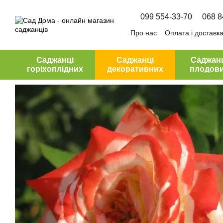
Перейти до основного контенту
099 554-33-70
068 8
Про нас
Оплата і доставк
Угода користувача
Саджанці
Саджанці
Саджан
горіхоплідних
декоративних
плодов