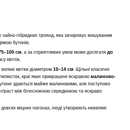
 чайно-гібридних троянд, яка зачаровує вишуканим
рмою бутонів.
75–100 см
, а за сприятливих умов може досягати
до
су квіток.
 великі квітки діаметром
10–14 см
. Щільні класичні
пелюсток, краї яких прикрашені яскравою
малиново-
бутони здаються майже малиновими, але поступово
нтраст між білосніжною серединкою та яскраво
 довгих міцних пагонах, іноді утворюють невеликі