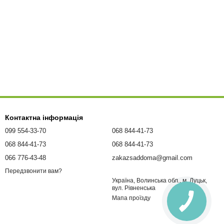
Контактна інформація
099 554-33-70
068 844-41-73
068 844-41-73
068 844-41-73
066 776-43-48
zakazsaddoma@gmail.com
Передзвонити вам?
Україна, Волинська обл., м. Луцьк,
вул. Рівненська
Мапа проїзду