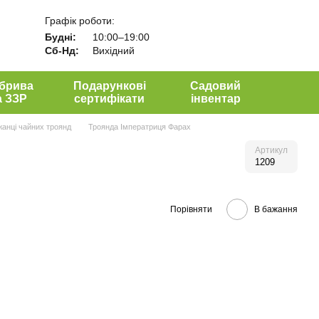
Графік роботи:
Будні:
10:00–19:00
Сб-Нд:
Вихідний
брива
Подарункові
Садовий
а ЗЗР
сертифікати
інвентар
анці чайних троянд
Троянда Імператриця Фарах
Артикул
1209
Порівняти
В бажання