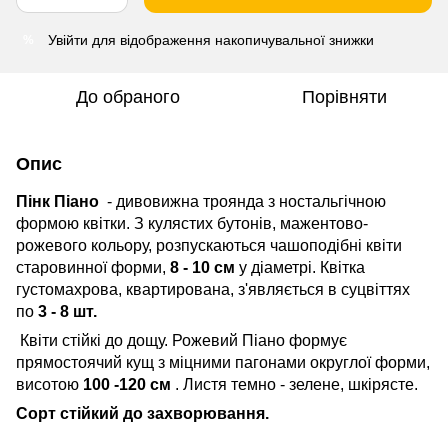
Увійти
для відображення накопичувальної знижки
%
До обраного
Порівняти
Опис
Пінк Піано
- дивовижна троянда з ностальгічною
формою квітки. З кулястих бутонів, мажентово-
рожевого кольору, розпускаються чашоподібні квіти
старовинної форми,
8 - 10 см
у діаметрі. Квітка
густомахрова, квартирована, з'являється в суцвіттях
по
3 - 8 шт.
Квіти стійкі до дощу. Рожевий Піано формує
прямостоячий кущ з міцними пагонами округлої форми,
висотою
100 -120 см
. Листя темно - зелене, шкірясте.
Сорт стійкий до захворювання.