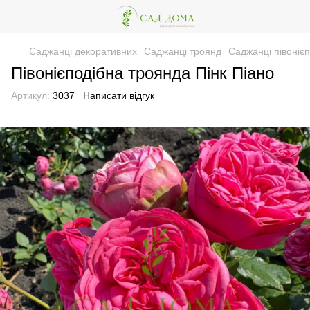
Саджанці декоративних
Саджанці троянд
Саджанці півоніє
Півонієподібна троянда Пінк Піано
Артикул:
3037
Написати відгук