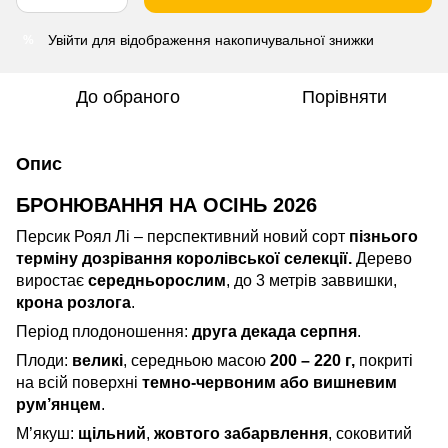
Увійти
для відображення накопичувальної знижки
%
До обраного
Порівняти
Опис
БРОНЮВАННЯ НА ОСІНЬ 2026
Персик Роял Лі – перспективний новий сорт
пізнього
терміну дозрівання королівської селекції.
Дерево
виростає
середньорослим
, до 3 метрів заввишки,
крона розлога
.
Період плодоношення:
друга декада серпня
.
Плоди:
великі
, середньою масою
200 – 220 г,
покриті
на всій поверхні
темно-червоним або вишневим
рум’янцем
.
М’якуш:
щільний
,
жовтого забарвлення
, соковитий