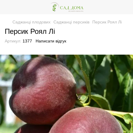
Саджанці плодових
Саджанці персиків
Персик Роял Лі
Персик Роял Лі
Артикул:
1377
Написати відгук