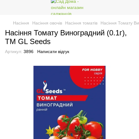
Насіння
Насіння овочів
Насіння томатів
Насіння Томату Ви
Насіння Томату Виноградний (0.1г),
TM GL Seeds
Артикул:
3896
Написати відгук