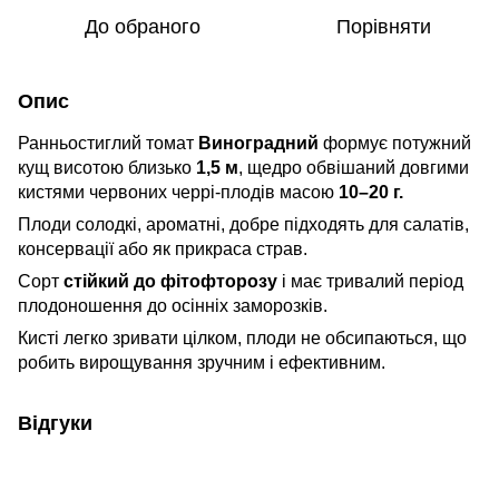
До обраного
Порівняти
Опис
Ранньостиглий томат
Виноградний
формує потужний
кущ висотою близько
1,5 м
, щедро обвішаний довгими
кистями червоних черрі-плодів масою
10–20 г.
Плоди солодкі, ароматні, добре підходять для салатів,
консервації або як прикраса страв.
Сорт
стійкий до фітофторозу
і має тривалий період
плодоношення до осінніх заморозків.
Кисті легко зривати цілком, плоди не обсипаються, що
робить вирощування зручним і ефективним.
Відгуки