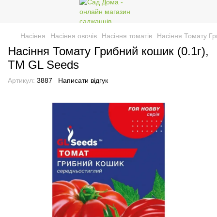
Насіння
Насіння овочів
Насіння томатів
Насіння Томату Гр
Насіння Томату Грибний кошик (0.1г),
TM GL Seeds
Артикул:
3887
Написати відгук