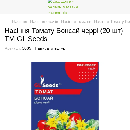
Насіння
Насіння овочів
Насіння томатів
Насіння Томату Бо
Насіння Томату Бонсай черрі (20 шт),
TM GL Seeds
Артикул:
3885
Написати відгук