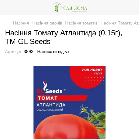
Насіння
Насіння овочів
Насіння томатів
Насіння Томату Ат
Насіння Томату Атлантида (0.15г),
TM GL Seeds
Артикул:
3893
Написати відгук