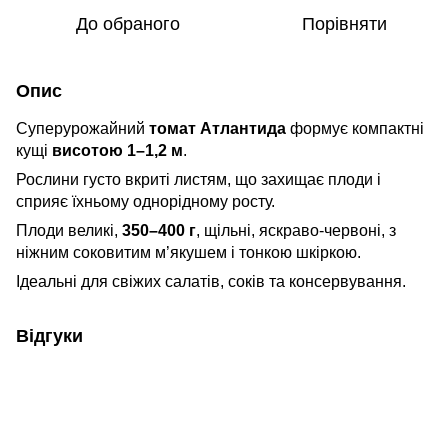
До обраного
Порівняти
Опис
Суперурожайний
томат Атлантида
формує компактні
кущі
висотою 1–1,2 м
.
Рослини густо вкриті листям, що захищає плоди і
сприяє їхньому однорідному росту.
Плоди великі,
350–400 г
, щільні, яскраво-червоні, з
ніжним соковитим м’якушем і тонкою шкіркою.
Ідеальні для свіжих салатів, соків та консервування.
Відгуки