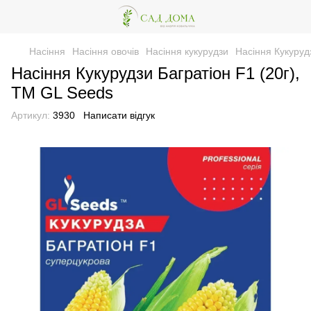
Насіння
Насіння овочів
Насіння кукурудзи
Насіння Кукуруд
Насіння Кукурудзи Багратiон F1 (20г),
TM GL Seeds
Артикул:
3930
Написати відгук