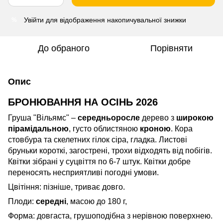
Увійти
для відображення накопичувальної знижки
%
До обраного
Порівняти
Опис
БРОНЮВАННЯ НА ОСІНЬ 2026
Груша "Вільямс" –
середньоросле
дерево з
широкою
пірамідальною
, густо облистяною
кроною
. Кора
стовбура та скелетних гілок сіра, гладка. Листові
бруньки короткі, загострені, трохи відходять від побігів.
Квітки зібрані у суцвіття по 6-7 штук. Квітки добре
переносять несприятливі погодні умови.
Цвітіння: пізніше, триває довго.
Плоди:
середні
, масою до 180 г,
Форма: довгаста, грушоподібна з нерівною поверхнею.