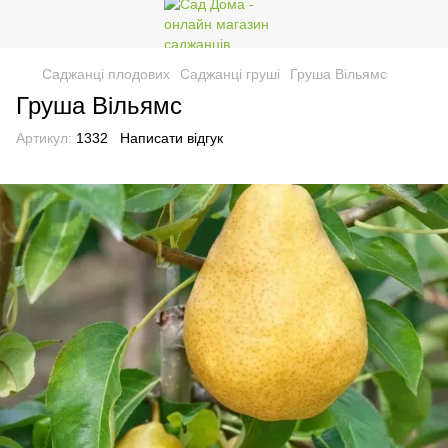
Саджанці плодових
Саджанці груші
Груша Вільямс
Груша Вільямс
Артикул:
1332
Написати відгук