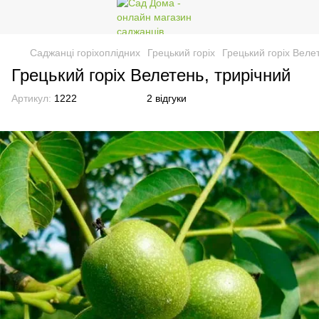
Саджанці горіхоплідних
Грецький горіх
Грецький горіх Веле
Грецький горіх Велетень, трирічний
Артикул:
1222
2 відгуки