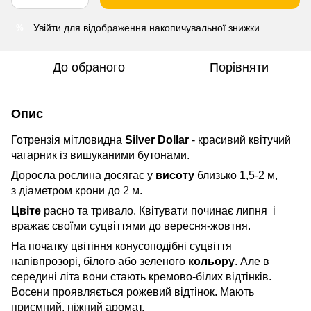
Увійти
для відображення накопичувальної знижки
%
До обраного
Порівняти
Опис
Готрензія мітловидна
Silver Dollar
- красивий квітучий
чагарник із вишуканими бутонами.
Доросла рослина досягає у
висоту
близько 1,5-2 м,
з діаметром крони до 2 м.
Цвіте
расно та тривало. Квітувати починає липня і
вражає своїми суцвіттями до вересня-жовтня.
На початку цвітіння конусоподібні суцвіття
напівпрозорі, білого або зеленого
кольору
. Але в
середині літа вони стають кремово-білих відтінків.
Восени проявляється рожевий відтінок. Мають
приємний, ніжний аромат.