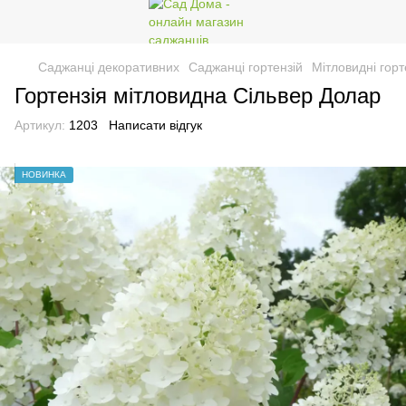
Саджанці декоративних
Саджанці гортензій
Мітловидні горт
Гортензія мітловидна Сільвер Долар
Артикул:
1203
Написати відгук
НОВИНКА