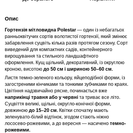
Опис
Гортензія мітловидна Polestar
— один із небагатьох
ранньоквітучих сортів волотистої гортензії, який змінює
забарвлення суцвіть кілька разів протягом сезону. Сорт
виведений для компактних садів, контейнерного
вирощування та стильного ландшафтного
оформлення. Кущ щільний, декоративний, із округлою
кроною, висотою
до 50 см і шириною 50–60 см.
Листя темно-зеленого кольору, яйцеподібної форми, із
загостреними кінчиками та тонкими зубчиками по краях.
Цвітіння надзвичайно рясне, починається вже
наприкінці травня або у червні
та триває все літо.
Суцвіття великі, щільні, округло-конічної форми,
довжиною
до 15–20 см.
Квітки спочатку мають
зеленувато-білий відтінок, згодом стають ніжно
лососево-рожевими, а до вересня — насичено
темно-
рожевими.