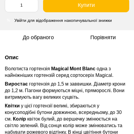
Купити
Увійти
для відображення накопичувальної знижки
%
До обраного
Порівняти
Опис
Волотиста гортензія
Magical Mont Blanc
одна з
найніжніших гортензій серед сортосеріх Magical.
Виростає
гортензія до 1,5 м заввишки. Діаметр крони
до 1,2 м. Пагони формуються міцні, пряморослі. Вони
витримують вагу великих суцвіть.
Квітки
у цієї гортензії великі, збираються у
конусоподібні бутони довжиною, всередньому, до 30
см.
Колір
квіток булий, до вершечку змінюється на
світло зелений. Від сонця колір може змінюватись та
набувати рожевого відтінку. В кінці цвітіння бутони