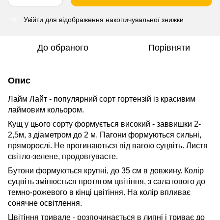
Увійти
для відображення накопичувальної знижки
%
До обраного
Порівняти
Опис
Лайм Лайт - популярний сорт гортензій із красивим
лаймовим кольором.
Кущ у цього сорту формується високий - заввишки 2-
2,5м, з діаметром до 2 м. Пагони формуються сильні,
пряморослі. Не прогинаються під вагою суцвіть. Листя
світло-зелене, продовгувасте.
Бутони формуються крупні, до 35 см в довжину. Колір
суцвіть змінюється протягом цвітіння, з салатового до
темно-рожевого в кінці цвітіння. На колір впливає
сонячне освітлення.
Цвітіння тривале - розпочинається в липні і триває до