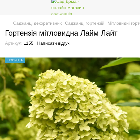
Саджанці декоративних
Саджанці гортензій
Мітловидні горт
Гортензія мітловидна Лайм Лайт
Артикул:
1155
Написати відгук
НОВИНКА