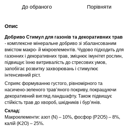
До обраного
Порівняти
Опис
Добриво Стимул для газонів та декоративних трав
- комплексне мінеральне добриво зі збалансованим
вмістом макро- й мікроелементів. Чудово підходить для
газонних і декоративних трав, зміцнює імунітет рослин,
підвищує їхню витривалість до стресових умов,
запобігає розвитку захворювань і стимулює
інтенсивний ріст.
Сприяє формуванню густого, рівномірного та
насичено-зеленого трав’яного покриву, покращуючи
декоративний вигляд ландшафту. Також підвищує
стійкість трав до хвороб, шкідників і бур’янів.
Склад:
Макроелементи: азот (N) – 10%, фосфор (P2О5) – 8%,
калій (K2О) – 25%.