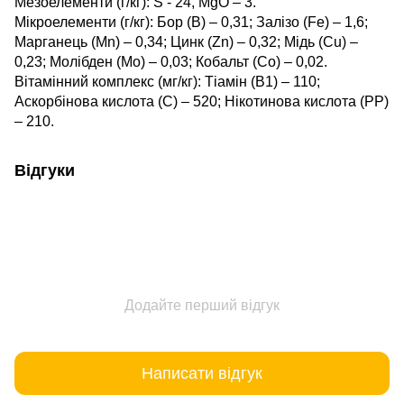
Мезоелементи (г/кг): S - 24, MgO – 3.
Мікроелементи (г/кг): Бор (В) – 0,31; Залізо (Fe) – 1,6;
Марганець (Мn) – 0,34; Цинк (Zn) – 0,32; Мідь (Cu) –
0,23; Молібден (Мо) – 0,03; Кобальт (Со) – 0,02.
Вітамінний комплекс (мг/кг): Тіамін (В1) – 110;
Аскорбінова кислота (С) – 520; Нікотинова кислота (РР)
– 210.
Відгуки
Додайте перший відгук
Написати відгук