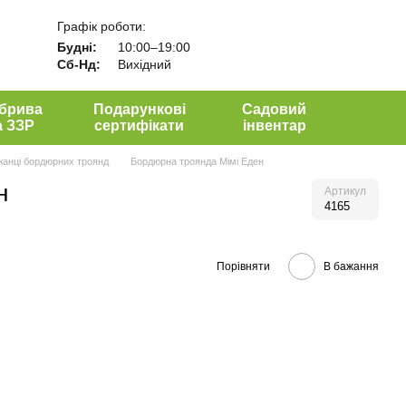
Графік роботи:
Будні:
10:00–19:00
Сб-Нд:
Вихідний
брива
Подарункові
Садовий
а ЗЗР
сертифікати
інвентар
анці бордюрних троянд
Бордюрна троянда Мімі Еден
н
Артикул
4165
Порівняти
В бажання