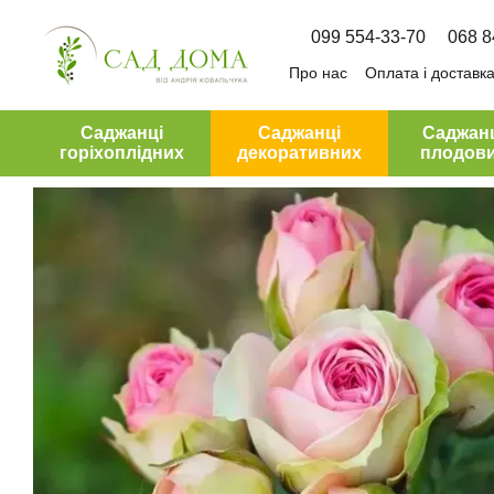
Перейти до основного контенту
099 554-33-70
068 8
Про нас
Оплата і доставк
Угода користувача
Саджанці
Саджанці
Саджан
горіхоплідних
декоративних
плодов