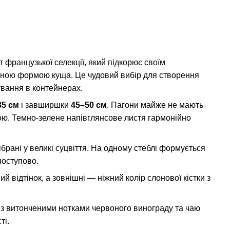
французької селекції, який підкорює своїм
тною формою куща. Це чудовий вибір для створення
ування в контейнерах.
85 см
і завширшки
45–50 см
. Пагони майже не мають
ою. Темно-зелене напівглянсове листя гармонійно
 зібрані у великі суцвіття. На одному стеблі формується
поступово.
відтінок, а зовнішні — ніжний колір слонової кістки з
, з витонченими нотками червоного винограду та чаю
ті.