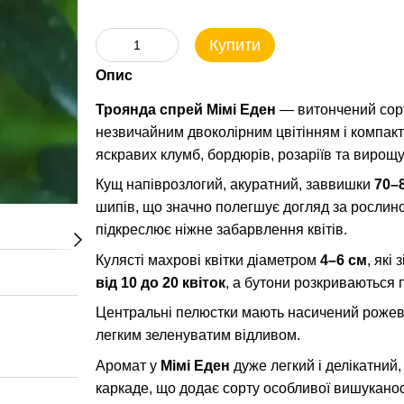
Купити
Опис
Троянда спрей Мімі Еден
— витончений сорт 
незвичайним двоколірним цвітінням і компак
яскравих клумб, бордюрів, розаріїв та вирощ
Кущ напіврозлогий, акуратний, заввишки
70–
шипів, що значно полегшує догляд за рослин
підкреслює ніжне забарвлення квітів.
Кулясті махрові квітки діаметром
4–6 см
, які
від 10 до 20 квіток
, а бутони розкриваються 
Центральні пелюстки мають насичений рожевий 
легким зеленуватим відливом.
Аромат у
Мімі Еден
дуже легкий і делікатний
каркаде, що додає сорту особливої вишуканос