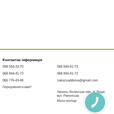
Контактна інформація
099 554-33-70
068 844-41-73
068 844-41-73
068 844-41-73
066 776-43-48
zakazsaddoma@gmail.com
Передзвонити вам?
Україна, Волинська обл., м. Луцьк,
вул. Рівненська
Мапа проїзду