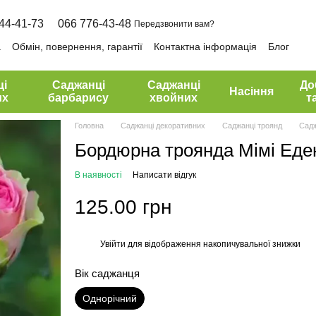
44-41-73
066 776-43-48
Передзвонити вам?
а
Обмін, повернення, гарантії
Контактна інформація
Блог
ці
Саджанці
Саджанці
До
Насіння
их
барбарису
хвойних
т
Головна
Саджанці декоративних
Саджанці троянд
Садж
Бордюрна троянда Мімі Еде
В наявності
Написати відгук
125.00 грн
Увійти
для відображення накопичувальної знижки
%
Вік саджанця
Однорічний