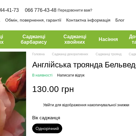
44-41-73
066 776-43-48
Передзвонити вам?
а
Обмін, повернення, гарантії
Контактна інформація
Блог
ці
Саджанці
Саджанці
До
Насіння
их
барбарису
хвойних
т
Головна
Саджанці декоративних
Саджанці троянд
Садж
Англійська троянда Бельвед
В наявності
Написати відгук
130.00 грн
Увійти
для відображення накопичувальної знижки
%
Вік саджанця
Однорічний