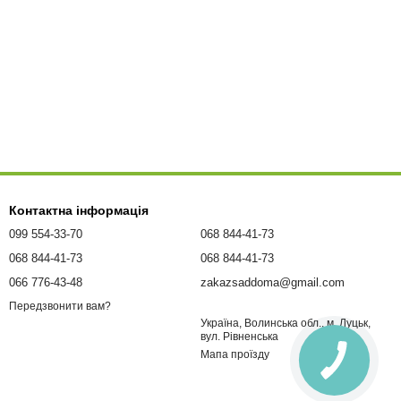
Контактна інформація
099 554-33-70
068 844-41-73
068 844-41-73
068 844-41-73
066 776-43-48
zakazsaddoma@gmail.com
Передзвонити вам?
Україна, Волинська обл., м. Луцьк,
вул. Рівненська
Мапа проїзду