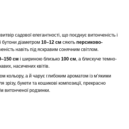
итвір садової елегантності, що поєднує витонченість і
ві бутони діаметром
10–12 см
сяють
персиково-
ченість навіть під яскравим сонячним світлом.
0–150 см
і шириною близько
100 см
, а блискуче темно-
авих, насичених квітів.
м кольору, а й чарує глибоким ароматом із м’якими
я зрізу, букети та кошикові композиції, прекрасно
м витонченої родзинки.