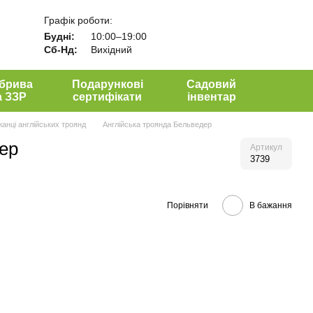
Графік роботи:
Будні:
10:00–19:00
Сб-Нд:
Вихідний
брива
Подарункові
Садовий
а ЗЗР
сертифікати
інвентар
анці англійських троянд
Англійська троянда Бельведер
ер
Артикул
3739
Порівняти
В бажання