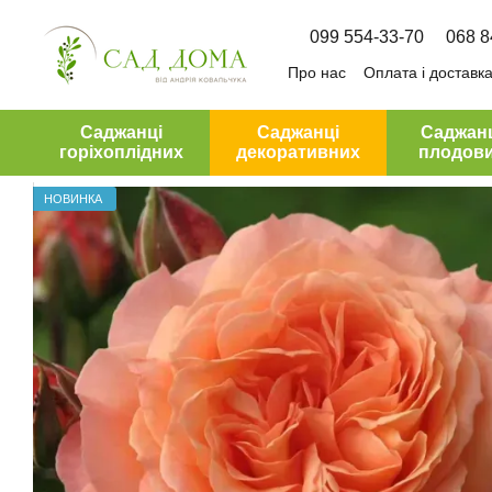
Перейти до основного контенту
099 554-33-70
068 8
Про нас
Оплата і доставк
Угода користувача
Саджанці
Саджанці
Саджан
горіхоплідних
декоративних
плодов
НОВИНКА