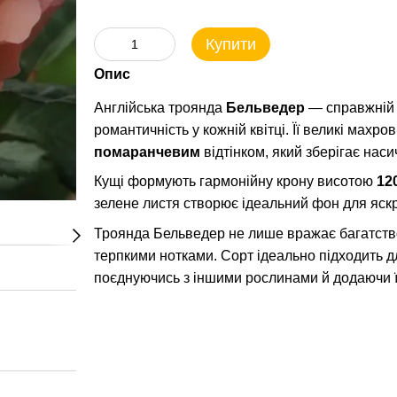
Купити
Опис
Англійська троянда
Бельведер
— справжній в
романтичність у кожній квітці. Її великі махро
помаранчевим
відтінком, який зберігає наси
Кущі формують гармонійну крону висотою
12
зелене листя створює ідеальний фон для яскр
Троянда Бельведер не лише вражає багатство
терпкими нотками. Сорт ідеально підходить дл
поєднуючись з іншими рослинами й додаючи ї