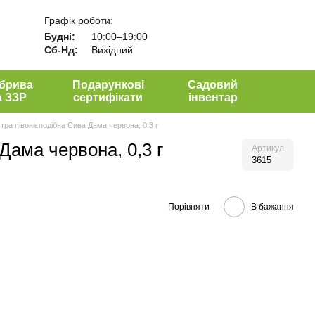
Графік роботи:
Будні:
10:00–19:00
Сб-Нд:
Вихідний
брива
Подарункові
Садовий
а ЗЗР
сертифікати
інвентар
тра півонієподібна Сива Дама червона, 0,3 г
Дама червона, 0,3 г
Артикул
3615
Порівняти
В бажання