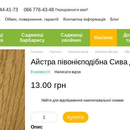
44-41-73
066 776-43-48
Передзвонити вам?
а
Обмін, повернення, гарантії
Контактна інформація
Блог
ці
Саджанці
Саджанці
До
Насіння
их
барбарису
хвойних
т
Головна
Насіння
Насіння квітів
Насіння айстри
Айс
Айстра півонієподібна Сива 
В наявності
Написати відгук
13.00 грн
Увійти
для відображення накопичувальної знижки
%
Купити
Опис