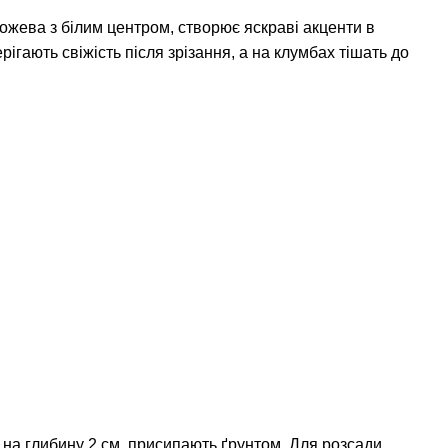
жева з білим центром, створює яскраві акценти в
рігають свіжість після зрізання, а на клумбах тішать до
на глибину 2 см, присипають ґрунтом. Для розсади