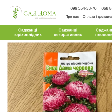
Перейти до основного контенту
099 554-33-70
068 8
Про нас
Оплата і доставк
Угода користувача
Саджанці
Саджанці
Саджан
горіхоплідних
декоративних
плодов