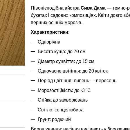
Півонієподібна айстра
Сива Дама
— темно-ро
букетах і садових композиціях. Квіти довго збе
перших осінніх морозів.
Характеристики:
Однорічна
Висота куща: до 70 см
Діаметр суцвіття: до 15 см
Одночасне цвітіння: до 20 квіток
Період цвітіння: липень — вересень
Морозостійкість: до -3 ˚С
Стійка до захворювань
Світло: сонцелюбива
Ґрунт: родючий
Вирощування: насіння висівають у борозенки 