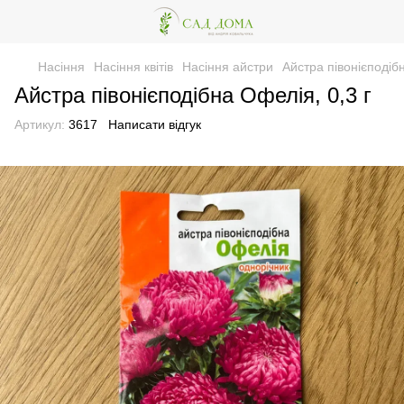
Насіння
Насіння квітів
Насіння айстри
Айстра півонієподібн
Айстра півонієподібна Офелія, 0,3 г
Артикул:
3617
Написати відгук