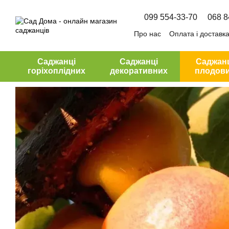
Перейти до основного контенту
099 554-33-70
068 8
Про нас
Оплата і доставк
Угода користувача
Саджанці
Саджанці
Саджан
горіхоплідних
декоративних
плодов