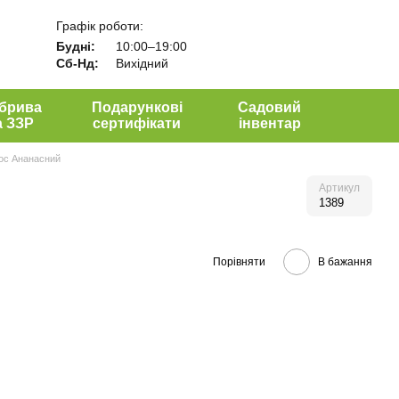
Графік роботи:
Будні:
10:00–19:00
Сб-Нд:
Вихідний
брива
Подарункові
Садовий
а ЗЗР
сертифікати
інвентар
ос Ананасний
Артикул
1389
Порівняти
В бажання