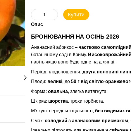
Купити
Опис
БРОНЮВАННЯ НА ОСІНЬ 2026
Ананасний абрикос –
частково самоплідни
ботанічному саді в Криму.
Високоврожайни
навіть якщо воно буде одне на ділянці.
Період плодоношення:
друга половині лип
Плоди:
великі
, до
50 г від світло-оранжево
Форма:
овальна
, злегка витягнута.
Шкірка:
шорстка
, трохи горбиста.
М’якуш: середньої щільності,
без видимих ​​
Смак:
солодкий з ананасовим присмаком
,
Ідеально підходять для вживання
у свіжому в