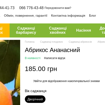
44-41-73
066 776-43-48
Передзвонити вам?
а
Обмін, повернення, гарантії
Контактна інформація
Блог
ці
Саджанці
Саджанці
До
Насіння
их
барбарису
хвойних
т
Головна
Саджанці плодових
Саджанці абрикосів
Абрик
Абрикос Ананасний
В наявності
Написати відгук
185.00 грн
Увійти
для відображення накопичувальної знижки
%
Вік саджанця
Дворічний