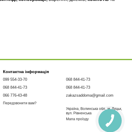
Контактна інформація
099 554-33-70
068 844-41-73
068 844-41-73
068 844-41-73
066 776-43-48
zakazsaddoma@gmail.com
Передзвонити вам?
Україна, Волинська обл., м. Луцьк,
вул. Рівненська
Мапа проїзду